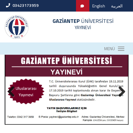
03423173959
English
العربية
GAZİANTEP
ÜNİVERSİTESİ
YAYINEVİ
MENÜ