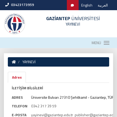
03423173959
English
العربية
GAZİANTEP
ÜNİVERSİTESİ
YAYINEVİ
MENÜ
YAYINEVİ
Adres
İLETİŞİM BİLGİLERİ
ADRES
Üniversite Bulvarı 27310 Şehitkamil - Gaziantep, TÜRK
TELEFON
0342 317 39 59
E-POSTA
yayinevi@gaziantep.edu.tr publisher@gaziantep.edu.t