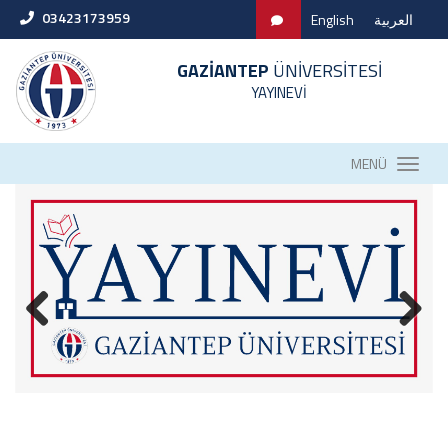
03423173959
English
العربية
GAZİANTEP
ÜNİVERSİTESİ
YAYINEVİ
MENÜ