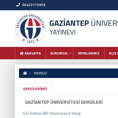
03423173959
GAZİANTEP
ÜNİVERS
YAYINEVİ
ANASAYFA
KURUMSAL
YAYINLARIMIZ
AÇIK 
YAYINEVİ
DERGİLERİMİZ
GAZİANTEP ÜNİVERSİTESİ DERGİLERİ
G.Ü. İslahiye İİBF Uluslararası E-Dergi