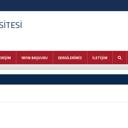
İTESİ
ERİŞİM
YAYIN BAŞVURU
DERGİLERİMİZ
İLETİŞİM