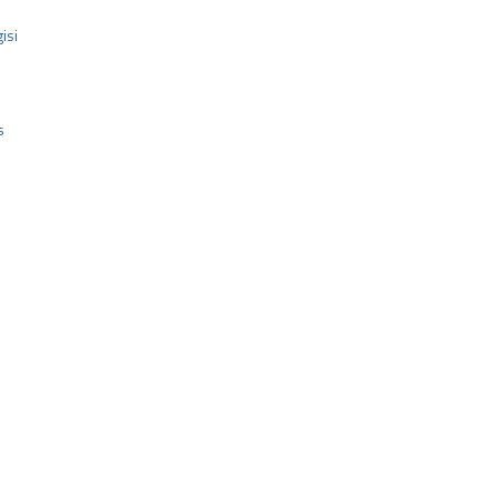
isi
s