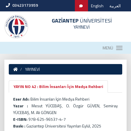
03423173959
English
العربية
GAZİANTEP
ÜNİVERSİTESİ
YAYINEVİ
MENÜ
YAYINEVİ
YAYIN NO 42 : Bilim İnsanları İçin Medya Rehberi
Eser Adı:
Bilim İnsanları İçin Medya Rehberi
Yazar :
Mesut YÜCEBAŞ, O. Özgür GÜVEN, Semiray
YÜCEBAŞ, M. Ali GÖNGEN
E-ISBN:
978-625-96537-4-7
Baskı :
Gaziantep Üniversitesi Yayınları Eylül, 2025