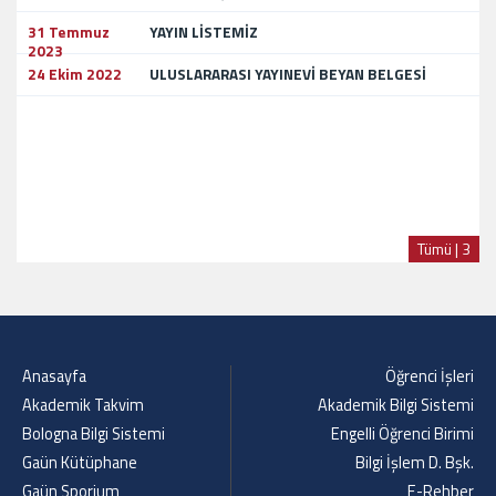
31 Temmuz
YAYIN LİSTEMİZ
2023
24 Ekim 2022
ULUSLARARASI YAYINEVİ BEYAN BELGESİ
Tümü | 3
Anasayfa
Öğrenci İşleri
Akademik Takvim
Akademik Bilgi Sistemi
Bologna Bilgi Sistemi
Engelli Öğrenci Birimi
Gaün Kütüphane
Bilgi İşlem D. Bşk.
Gaün Sporium
E-Rehber