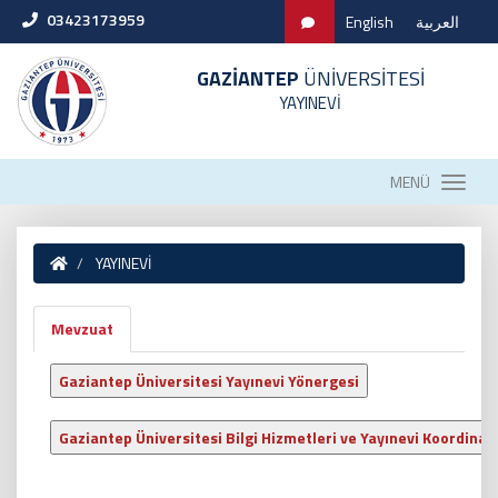
03423173959
English
العربية
GAZİANTEP
ÜNİVERSİTESİ
YAYINEVİ
MENÜ
YAYINEVİ
Mevzuat